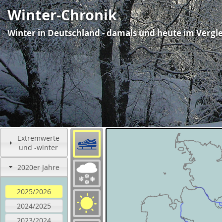
Winter-Chronik
Winter in Deutschland - damals und heute im Vergl
Extremwerte
und -winter
2020er Jahre
2025/2026
2024/2025
2023/2024