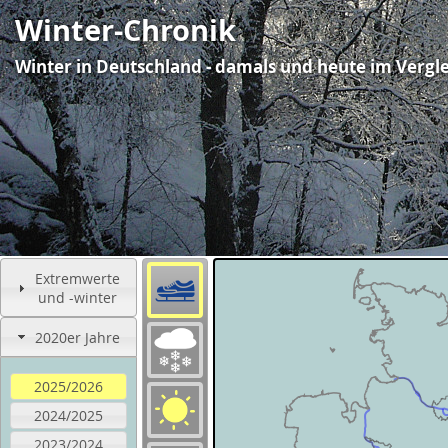
Winter-Chronik
Winter in Deutschland - damals und heute im Vergl
Extremwerte
und -winter
2020er Jahre
2025/2026
2024/2025
2023/2024